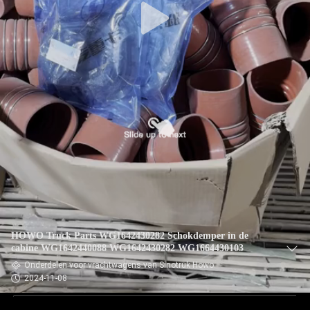
HOWO Truck Parts WG1642430282 Schokdemper in de
cabine WG1642440088 WG1642430282 WG1664430103
Onderdelen voor vrachtwagens van Sinotruk Howo
2024-11-08