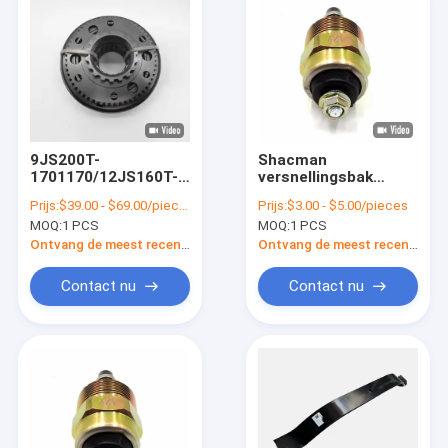
9JS200T-
Shacman
1701170/12JS160T-
versnellingsbak
1701170 FAST
transmissie
Prijs:
$39.00 - $69.00/pieces
Prijs:
$3.00 - $5.00/pieces
versnellingsbak
omgekeerde
MOQ:
1 PCS
MOQ:
1 PCS
synchronisator voor
schakelaar
Shacman Truck
drukneutrale
Ontvang de meest recente Prijs
Ontvang de meest recente Prijs
schakelaar
791.00.71.0068-
Contact nu
Contact nu
1/990.12.71.0041-3
Thuis
Producten
Over ons