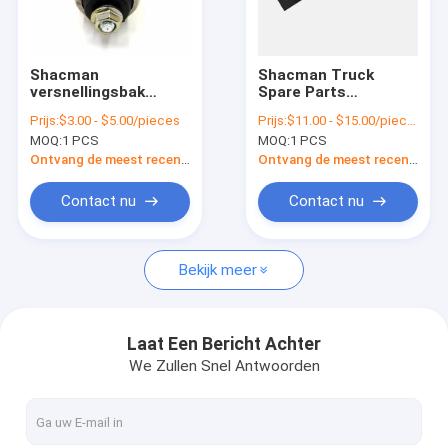
Fabriekstocht
Kwaliteitscontrole
Shacman
Shacman Truck
versnellingsbak
Spare Parts
Nieuws
transmissie
versnellingsbak
Prijs:
$3.00 - $5.00/pieces
Prijs:
$11.00 - $15.00/pieces
omgekeerde
Transmissie Leaf
MOQ:
1 PCS
MOQ:
1 PCS
schakelaar druk /
Spring Crossbeam
Gevallen
neutrale schakelaar
DZ96259590071 voor
Ontvang de meest recente Prijs
Ontvang de meest recente Prijs
791.00.71.0068-
X3000 F3000 H3000
1/990.12.71.0041- 3/1
Vraag een offerte
Contact nu
Contact nu
Bekijk meer
De Vervangstukken van de Shacmanvrachtwagen
Onderdelen voor vrachtwagens van Sinotruk Howo
Laat Een Bericht Achter
We Zullen Snel Antwoorden
stortplaatsvrachtwagen
Tractorvrachtwagen