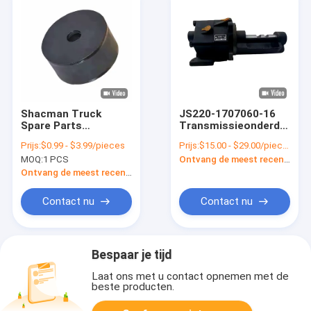
Shacman Truck
JS220-1707060-16
Spare Parts
Transmissieonderdelen
DZ96259590011
voor vrachtwagens
Prijs:
$0.99 - $3.99/pieces
Prijs:
$15.00 - $29.00/pieces
Rubber Buffer Block
Shacman
MOQ:
1 PCS
Ontvang de meest recente Prijs
Voor Transmission
versnellingsbak
Gearbox
Schakelsilinder Assy
Ontvang de meest recente Prijs
A-C09016-14
Contact nu
Contact nu
Bespaar je tijd
Laat ons met u contact opnemen met de
beste producten.