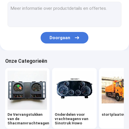
Onderdelen voor vrachtwagens
Vrachtwagenmotoronderdelen
De Delen van de vrachtwagenverlichting
Doorgaan
Onderdelen voor transmissie van vrachtwagens
Speciale vrachtwagens
Onze Categorieën
Andere voertuigen
De Vervangstukken van de Fawvrachtwagen
FOTON-Vrachtwagenvervangstukken
De Vervangstukken
Onderdelen voor
stortplaatsvr
van de
vrachtwagens van
Shacmanvrachtwagen
Sinotruk Howo