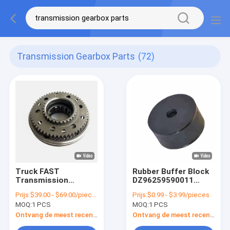
Transmission Gearbox Parts
(72)
Truck FAST
Rubber Buffer Block
Transmission
DZ96259590011
Gearbox Assembly
Transmissie
Prijs:
$39.00 - $69.00/pieces
Prijs:
$0.99 - $3.99/pieces
JS130T-
versnellingsbak
MOQ:
1 PCS
MOQ:
1 PCS
1701180/16JS200T-
Onderdelen Shacman
1701175 3e/4e
Truck Spare Parts
Ontvang de meest recente Prijs
Ontvang de meest recente Prijs
synchroniseren