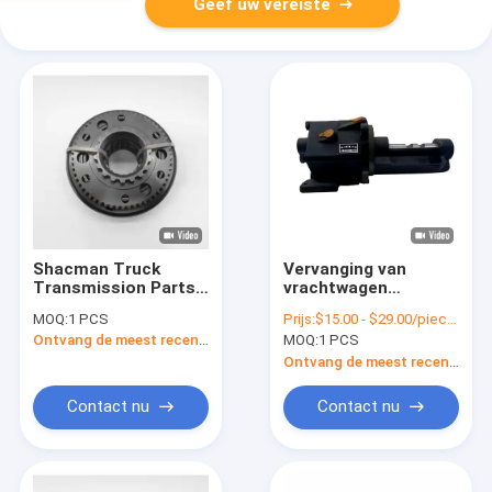
Geef uw vereiste
Shacman Truck
Vervanging van
Transmission Parts
vrachtwagen
Gearbox Parts 1/2
transmissieonderdelen
MOQ:
1 PCS
Prijs:
$15.00 - $29.00/pieces
Speed Synchronizer
Shacman
Ontvang de meest recente Prijs
MOQ:
1 PCS
9JS200T-
versnellingsbak
1701170/12JS160T-
Schakelcilinder Assy
Ontvang de meest recente Prijs
1701170
JS220-1707060-16
Contact nu
Contact nu