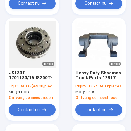
Contact nu
Contact nu
JS130T-
Heavy Duty Shacman
1701180/16JS200T-
Truck Parts 12817
1701175 3e/4e
Transmissieversnellings
Prijs:
$39.00 - $69.00/pieces
Prijs:
$5.00 - $39.00/pieces
synchronisator voor
Schakelvork IJzeren
MOQ:
1 PCS
MOQ:
1 PCS
Shacman FAST
materialen
versnellingsbak
Ontvang de meest recente Prijs
Ontvang de meest recente Prijs
Contact nu
Contact nu