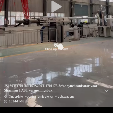
JS130T-1701180/16JS200T-1701175 3e/4e synchronisator voor
Shacman FAST versnellingsbak
Onderdelen voor transmissie van vrachtwagens
2024-11-08