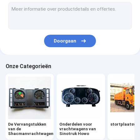
Onderdelen voor vrachtwagens
Vrachtwagenmotoronderdelen
De Delen van de vrachtwagenverlichting
Doorgaan
Onderdelen voor transmissie van vrachtwagens
Speciale vrachtwagens
Onze Categorieën
Andere voertuigen
De Vervangstukken van de Fawvrachtwagen
FOTON-Vrachtwagenvervangstukken
De Vervangstukken
Onderdelen voor
stortplaatsvr
van de
vrachtwagens van
Shacmanvrachtwagen
Sinotruk Howo