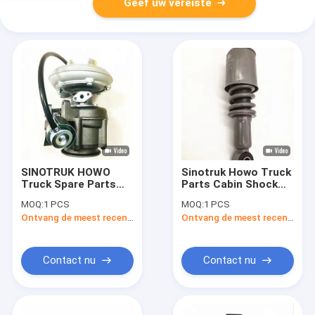
Geef uw vereiste
SINOTRUK HOWO
Sinotruk Howo Truck
Truck Spare Parts
Parts Cabin Shock
VG2600118899
Absorber
MOQ:
1 PCS
MOQ:
1 PCS
Motoronderdelen
WG1642430282
Ontvang de meest recente Prijs
Ontvang de meest recente Prijs
Turbocompressor
WG1642440088
WG1642430282
WG1664430103
Contact nu
Contact nu