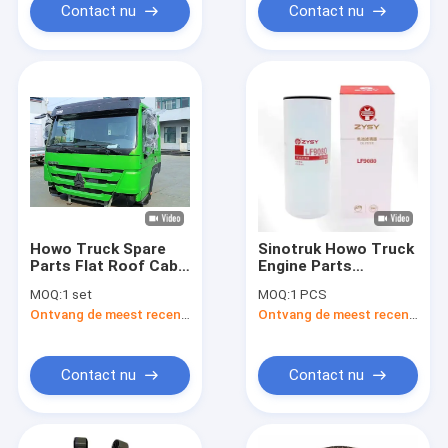
Contact nu
Contact nu
Howo Truck Spare
Sinotruk Howo Truck
Parts Flat Roof Cab
Engine Parts
Assy Heavy Duty
Oliefilter LF9080
MOQ:
1 set
MOQ:
1 PCS
Truck Cabin Voor
Originele voor
Ontvang de meest recente Prijs
Ontvang de meest recente Prijs
vervanging
reparatie en
vervanging
Contact nu
Contact nu