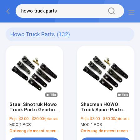
Howo Truck Parts
(132)
Staal Sinotruk Howo
Shacman HOWO
Truck Parts Gearbox
Truck Spare Parts
Rocker Arm LRC
Gearbox Rocker Arm
Prijs:
$3.00 - $30.00/pieces
Prijs:
$3.00 - $30.00/pieces
Shifting Arm F96035-
LRC Shifting Arm
MOQ:
1 PCS
MOQ:
1 PCS
85
F96035-85
Ontvang de meest recente Prijs
Ontvang de meest recente Prijs