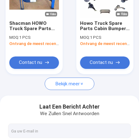
Fabriekstocht
Kwaliteitscontrole
Shacman HOWO
Howo Truck Spare
Truck Spare Parts
Parts Cabin Bumper
Nieuws
Motor Weichai /
Original
MOQ:
1 PCS
MOQ:
1 PCS
Cummins Motor Voor
WG1642241021 Voor
Ontvang de meest recente Prijs
Ontvang de meest recente Prijs
vervangen /
vervanging
Gevallen
repareren Met
fabrieksprijs
Vraag een offerte
Contact nu
Contact nu
Bekijk meer
De Vervangstukken van de Shacmanvrachtwagen
Onderdelen voor vrachtwagens van Sinotruk Howo
Laat Een Bericht Achter
We Zullen Snel Antwoorden
stortplaatsvrachtwagen
Tractorvrachtwagen