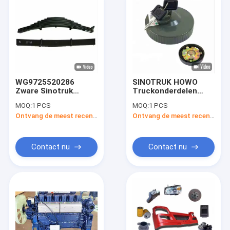
WG9725520286
SINOTRUK HOWO
Zware Sinotruk
Truckonderdelen
HOWO Truck Parts
AZ9112550213
MOQ:
1 PCS
MOQ:
1 PCS
Suspension
Brandstoftankbedekking
Ontvang de meest recente Prijs
Ontvang de meest recente Prijs
Achterblad
Zware
Veerassemblage
vrachtwagenonderdelen
Contact nu
Contact nu
Thuis
Producten
Over ons