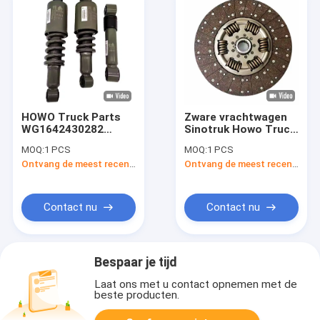
HOWO Truck Parts
Zware vrachtwagen
WG1642430282
Sinotruk Howo Truck
Schokdemper in de
Parts Disc Clutch
MOQ:
1 PCS
MOQ:
1 PCS
cabine
Plate WG9921161100
Ontvang de meest recente Prijs
Ontvang de meest recente Prijs
WG1642440088
WG9114160020
WG1642430282
AZ9725160390 Voor
WG1664430103
vervanging
Contact nu
Contact nu
Bespaar je tijd
Laat ons met u contact opnemen met de
beste producten.