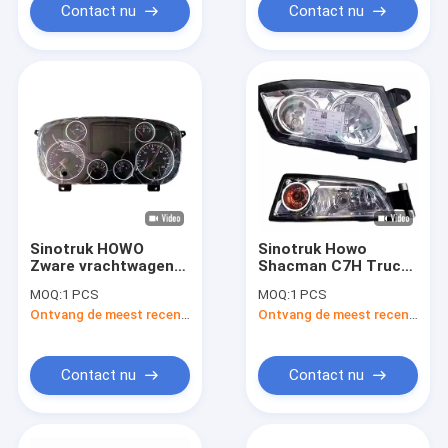
Contact nu
Contact nu
Sinotruk HOWO
Sinotruk Howo
Zware vrachtwagen
Shacman C7H Truck
reserveonderdelen
Spare Parts
MOQ:
1 PCS
MOQ:
1 PCS
Dashboard
812W25101-6002
Ontvang de meest recente Prijs
Ontvang de meest recente Prijs
WG9918581111 Voor
Rechter voorlicht
vervanging /
voor vervanging
reparatie
Contact nu
Contact nu