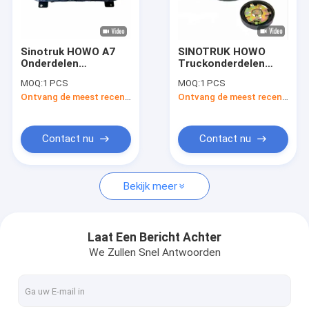
Fabriekstocht
Kwaliteitscontrole
Sinotruk HOWO A7
SINOTRUK HOWO
Onderdelen
Truckonderdelen
Nieuws
WG9918581111
AZ9112550213
MOQ:
1 PCS
MOQ:
1 PCS
Dashboard Howo 371
Brandstoftankbedekking
Ontvang de meest recente Prijs
Ontvang de meest recente Prijs
Truck onderdelen
Zware
Gevallen
vrachtwagenonderdelen
Vraag een offerte
Contact nu
Contact nu
Bekijk meer
De Vervangstukken van de Shacmanvrachtwagen
Onderdelen voor vrachtwagens van Sinotruk Howo
Laat Een Bericht Achter
We Zullen Snel Antwoorden
stortplaatsvrachtwagen
Tractorvrachtwagen