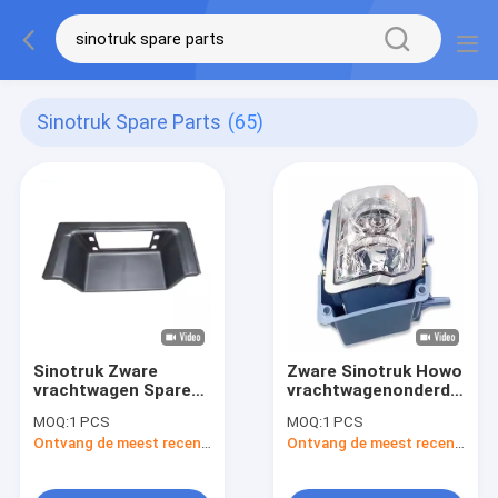
Sinotruk Spare Parts
(65)
Sinotruk Zware
Zware Sinotruk Howo
vrachtwagen Spare
vrachtwagenonderdelen
parts Door
Voorlicht
MOQ:
1 PCS
MOQ:
1 PCS
Accessory Foot
WG9719720001
Ontvang de meest recente Prijs
Ontvang de meest recente Prijs
Pedal Guard Truck
Originele koplamp
Accessories