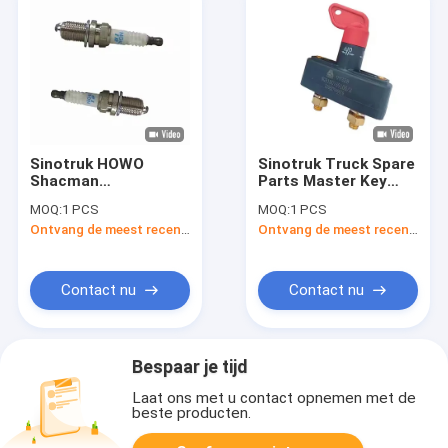
Sinotruk HOWO
Sinotruk Truck Spare
Shacman
Parts Master Key
VG1560080701
Nieuwe
MOQ:
1 PCS
MOQ:
1 PCS
Motordeeltjes
stroomvoorziening
Ontvang de meest recente Prijs
Ontvang de meest recente Prijs
Vuurstekker Original
Hoofdschakelaar
Voor vervanging
WG9100760106
Contact nu
Contact nu
Bespaar je tijd
Laat ons met u contact opnemen met de
beste producten.