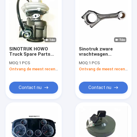
SINOTRUK HOWO
Sinotruk zware
Truck Spare Parts
vrachtwagen
VG2600118899
reserveonderdelen
MOQ:
1 PCS
MOQ:
1 PCS
Motoronderdelen
226B 12160519
Ontvang de meest recente Prijs
Ontvang de meest recente Prijs
Turbocompressor
Motor
verbindingsstaaf
ijzer materiaal
Contact nu
Contact nu
Thuis
Producten
Over ons