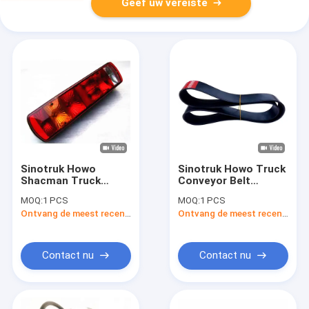
Geef uw vereiste
Sinotruk Howo
Sinotruk Howo Truck
Shacman Truck
Conveyor Belt
Spare Parts
6pk1399 Motor Spare
MOQ:
1 PCS
MOQ:
1 PCS
Combinatie
Parts 6pk1425 8pk
Ontvang de meest recente Prijs
Ontvang de meest recente Prijs
Achterlicht
1080 Originele
AZ9719810001
fabriek
Contact nu
Contact nu