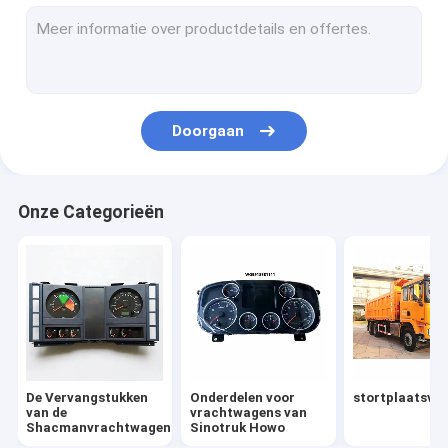
Onderdelen voor vrachtwagens
Vrachtwagenmotoronderdelen
De Delen van de vrachtwagenverlichting
Doorgaan
Onderdelen voor transmissie van vrachtwagens
Speciale vrachtwagens
Onze Categorieën
Andere voertuigen
De Vervangstukken van de Fawvrachtwagen
FOTON-Vrachtwagenvervangstukken
De Vervangstukken
Onderdelen voor
stortplaatsvr
van de
vrachtwagens van
Shacmanvrachtwagen
Sinotruk Howo