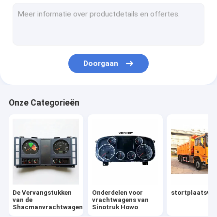
Onderdelen voor vrachtwagens
Vrachtwagenmotoronderdelen
De Delen van de vrachtwagenverlichting
Doorgaan
Onderdelen voor transmissie van vrachtwagens
Speciale vrachtwagens
Onze Categorieën
Andere voertuigen
De Vervangstukken van de Fawvrachtwagen
FOTON-Vrachtwagenvervangstukken
De Vervangstukken
Onderdelen voor
stortplaatsvr
van de
vrachtwagens van
Shacmanvrachtwagen
Sinotruk Howo