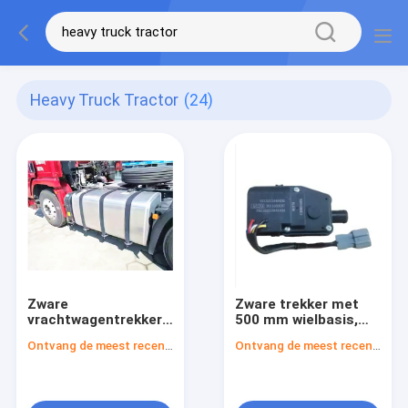
Heavy Truck Tractor
(24)
Zware
Zware trekker met
vrachtwagentrekker
500 mm wielbasis,
met 600L+300L
600L+300L
Ontvang de meest recente Prijs
Ontvang de meest recente Prijs
brandstofcapaciteit,
brandstofcapaciteit
3500 mm wielbasis
en 7 ton / 9 ton
en bandenmaat
vooras capaciteit
11.00R20/12.00R20/12R22.5/315/80R22.5