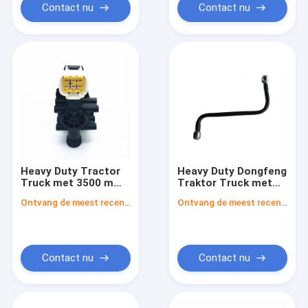
Contact nu
Contact nu
Heavy Duty Tractor
Heavy Duty Dongfeng
Truck met 3500 mm
Traktor Truck met
wielbasis,
7ton / 9ton vooras
Ontvang de meest recente Prijs
Ontvang de meest recente Prijs
11.00R20/12.00R20/12R22.5/315/80R22.5
1500 N.m Max.
bandengrootte en
Torque en 3500 mm
600L+300L
wielbasis
brandstofcapaciteit
Contact nu
Contact nu