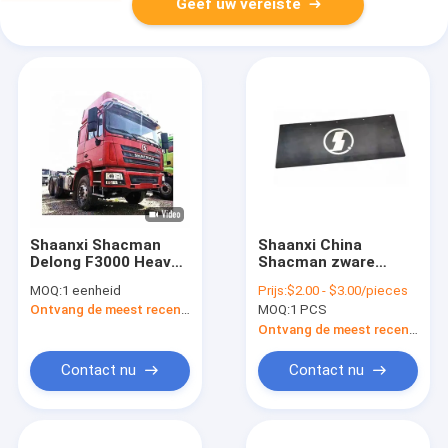
Geef uw vereiste
Shaanxi Shacman
Shaanxi China
Delong F3000 Heav
Shacman zware
Truck Traktorkop
vrachtwagen
MOQ:
1 eenheid
Prijs:
$2.00 - $3.00/pieces
Met Weichai Motor
reserveonderdelen
Ontvang de meest recente Prijs
MOQ:
1 PCS
wiel Mudguard Mud
Flap Guard met de
Ontvang de meest recente Prijs
beste prijs
Contact nu
Contact nu