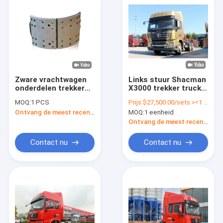
Zware vrachtwagen
Links stuur Shacman
onderdelen trekker
X3000 trekker truck,
aanhangwagen
dubbele rij stoelen
MOQ:
1 PCS
Prijs:
$27,500.00/sets >=1 sets
remvoeringen
zware truck hoofd
Ontvang de meest recente Prijs
MOQ:
1 eenheid
originele fabriek voor
vervanging
Ontvang de meest recente Prijs
Contact nu
Contact nu
Thuis
Producten
Over ons