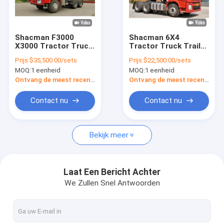
Fabriekstocht
Kwaliteitscontrole
Shacman F3000
Shacman 6X4
X3000 Tractor Truck
Tractor Truck Trailer
Nieuws
6X4 Truck Head 8X4
Truck Head Euro 3
Prijs:
$35,500.00/sets
Prijs:
$22,500.00/sets
Trailer Truck
Links en rechts hand
MOQ:
1 eenheid
MOQ:
1 eenheid
Originele fabriek
aandrijven
Gevallen
Ontvang de meest recente Prijs
Ontvang de meest recente Prijs
Vraag een offerte
Contact nu
Contact nu
Bekijk meer
De Vervangstukken van de Shacmanvrachtwagen
Onderdelen voor vrachtwagens van Sinotruk Howo
Laat Een Bericht Achter
We Zullen Snel Antwoorden
stortplaatsvrachtwagen
Tractorvrachtwagen