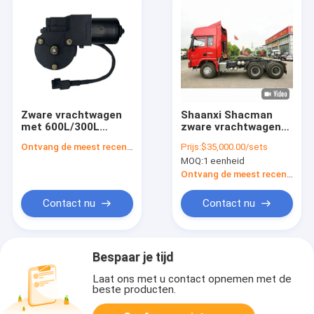
Zware vrachtwagen
Shaanxi Shacman
met 600L/300L
zware vrachtwagen
brandstofcapaciteit,
hoofd trekker
Ontvang de meest recente Prijs
Prijs:
$35,000.00/sets
1500 Nm maximaal
vrachtwagen 6X4 4X2
MOQ:
1 eenheid
koppel en 7 ton/9 ton
links stuur met
vooras capaciteit
WEICHAI motor
Ontvang de meest recente Prijs
Contact nu
Contact nu
Bespaar je tijd
Laat ons met u contact opnemen met de
beste producten.