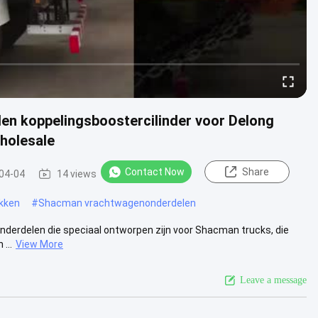
n koppelingsboostercilinder voor Delong
holesale
Contact Now
Share
04-04
14 views
kken
#
Shacman vrachtwagenonderdelen
nderdelen die speciaal ontworpen zijn voor Shacman trucks, die
...
View More
Leave a message