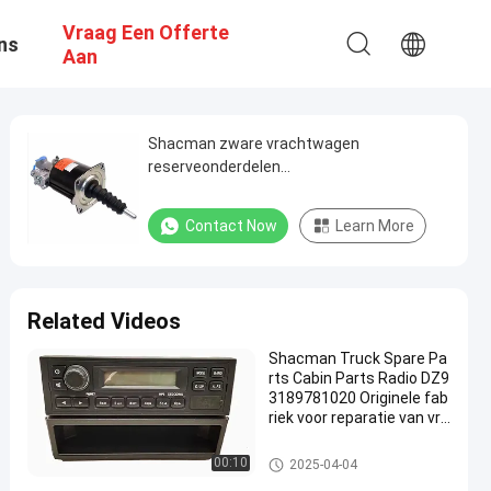
Vraag Een Offerte
ns
Aan
Shacman zware vrachtwagen
reserveonderdelen
koppelingsboostercilinder voor Delong
F2000/X3000/F3000/M5000 Original
Contact Now
Learn More
Factory Wholesale
Related Videos
Shacman Truck Spare Pa
rts Cabin Parts Radio DZ9
3189781020 Originele fab
riek voor reparatie van vra
chtwagens Groothandel
De Vervangstukken van de Sh
00:10
2025-04-04
acmanvrachtwagen