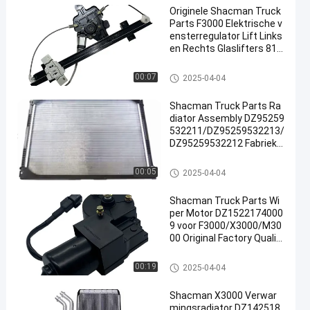
Originele Shacman Truck
Parts F3000 Elektrische v
ensterregulator Lift Links
en Rechts Glaslifters 81.6
2640.6049/50 Fabrieksprij
s
De Vervangstukken van de Sh
00:07
2025-04-04
acmanvrachtwagen
Shacman Truck Parts Ra
diator Assembly DZ95259
532211/DZ95259532213/
DZ95259532212 Fabriek
Autoonderdelen Waterko
eling Radiator voor repara
De Vervangstukken van de Sh
00:05
2025-04-04
tie/vervanging
acmanvrachtwagen
Shacman Truck Parts Wi
per Motor DZ1522174000
9 voor F3000/X3000/M30
00 Original Factory Qualit
y met groothandelsprijs
De Vervangstukken van de Sh
00:19
2025-04-04
acmanvrachtwagen
Shacman X3000 Verwar
mingsradiator DZ142518