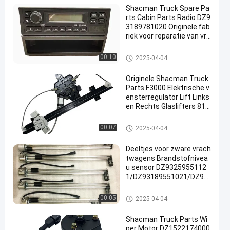
Shacman Truck Spare Pa
rts Cabin Parts Radio DZ9
3189781020 Originele fab
riek voor reparatie van vra
chtwagens Groothandel
De Vervangstukken van de Sh
00:10
2025-04-04
acmanvrachtwagen
Originele Shacman Truck
Parts F3000 Elektrische v
ensterregulator Lift Links
en Rechts Glaslifters 81.6
2640.6049/50 Fabrieksprij
s
De Vervangstukken van de Sh
00:07
2025-04-04
acmanvrachtwagen
Deeltjes voor zware vrach
twagens Brandstofnivea
u sensor DZ9325955112
1/DZ93189551021/DZ93
259551131 voor Shacma
n Truck vervanging
De Vervangstukken van de Sh
00:05
2025-04-04
acmanvrachtwagen
Shacman Truck Parts Wi
per Motor DZ1522174000