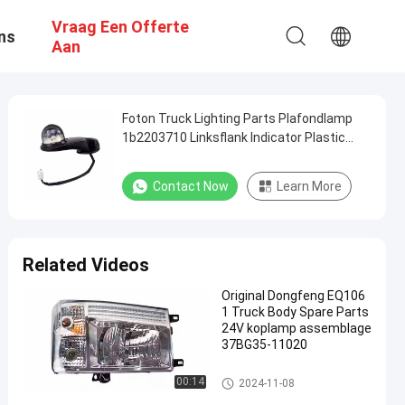
Vraag Een Offerte
ns
Aan
Foton Truck Lighting Parts Plafondlamp
1b2203710 Linksflank Indicator Plastic
Truck Accessories
Contact Now
Learn More
Related Videos
Original Dongfeng EQ106
1 Truck Body Spare Parts
24V koplamp assemblage
37BG35-11020
De Delen van de vrachtwagenv
00:14
2024-11-08
erlichting