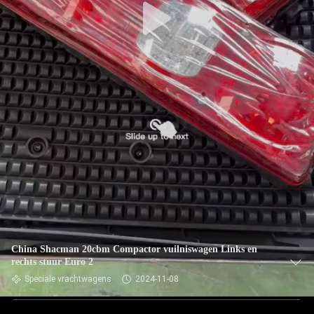
China Shacman 20cbm Compactor vuilniswagen Links en
rechts stuur Euro 2
Speciale vrachtwagens
2024-11-08