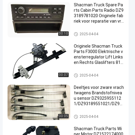
Shacman Truck Spare Pa
rts Cabin Parts Radio DZ9
3189781020 Originele fab
riek voor reparatie van vra
chtwagens Groothandel
De Vervangstukken van de Sh
00:10
2025-04-04
acmanvrachtwagen
Originele Shacman Truck
Parts F3000 Elektrische v
ensterregulator Lift Links
en Rechts Glaslifters 81.6
2640.6049/50 Fabrieksprij
s
De Vervangstukken van de Sh
00:07
2025-04-04
acmanvrachtwagen
Deeltjes voor zware vrach
twagens Brandstofnivea
u sensor DZ9325955112
1/DZ93189551021/DZ93
259551131 voor Shacma
n Truck vervanging
De Vervangstukken van de Sh
00:05
2025-04-04
acmanvrachtwagen
Shacman Truck Parts Wi
per Motor DZ1522174000