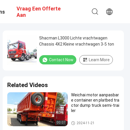
Vraag Een Offerte
ns
Aan
Shacman L3000 Lichte vrachtwagen
Chassis 4X2 Kleine vrachtwagen 3-5 ton
Contact Now
Learn More
Related Videos
Weichai motor aanpasbar
e container en platbed tra
ctor dump truck semi-trai
ler
Tractorvrachtwagen
00:07
2024-11-21