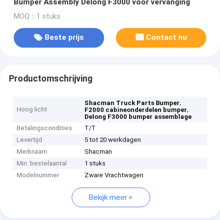
Bumper Assembly Delong F3000 voor vervanging
MOQ：1 stuks
Beste prijs
Contact nu
Productomschrijving
,
Shacman Truck Parts Bumper
Hoog licht
,
F2000 cabineonderdelen bumper
Delong F3000 bumper assemblage
Betalingscondities
T/T
Levertijd
5 tot 20 werkdagen
Merknaam
Shacman
Min. bestelaantal
1 stuks
Modelnummer
Zware Vrachtwagen
Bekijk meer