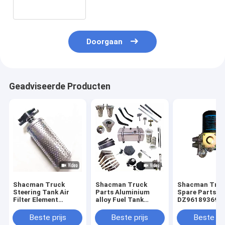
vervanging
Doorgaan
Geadviseerde Producten
Shacman Truck
Shacman Truck
Shacman Tru
Steering Tank Air
Parts Aluminium
Spare Parts
Filter Element
alloy Fuel Tank
DZ961893694
DZ95189470088/DZ9X319470088
Assembly
Oliefilter voor
voor X3000/F2000
DZ91259550600/DZ9114552790
luchtbehandel
Beste prijs
Beste prijs
Beste pri
Originele fabriek
met 400L/600L voor