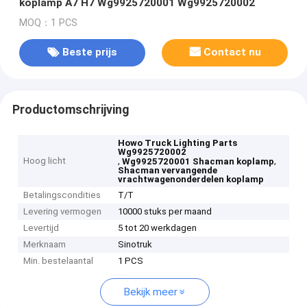
koplamp A7 H7 Wg9925720001 Wg9925720002
MOQ：1 PCS
Beste prijs
Contact nu
Productomschrijving
Howo Truck Lighting Parts
Wg9925720002
Hoog licht
,
,
Wg9925720001 Shacman koplamp
Shacman vervangende
vrachtwagenonderdelen koplamp
Betalingscondities
T/T
Levering vermogen
10000 stuks per maand
Levertijd
5 tot 20 werkdagen
Merknaam
Sinotruk
Min. bestelaantal
1 PCS
Bekijk meer