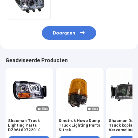
A7 H7 Wg9925720001
Wg9925720002
Doorgaan
Geadviseerde Producten
Shacman Truck
Sinotruk Howo Dump
Shacman Dum
Lighting Parts
Truck Lighting Parts
Truck koplam
DZ96189722010
Sitrak
Verzameling
DZ96189722020
Waarschuwingslicht
811W25101-6