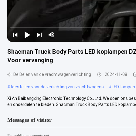
Shacman Truck Body Parts LED koplampen D
Voor vervanging
De Delen van de vrachtwagenverlichting
2024-11-08
#
toestellen voor de verlichting van vrachtwagens
#
LED-lampen
Xi An Baibangxing Electronic Technology Co., Ltd. We doen ons be
en onderdelen te bieden. Shacman Truck Body Parts LED koplampen
Messages of visitor
No public comments yet