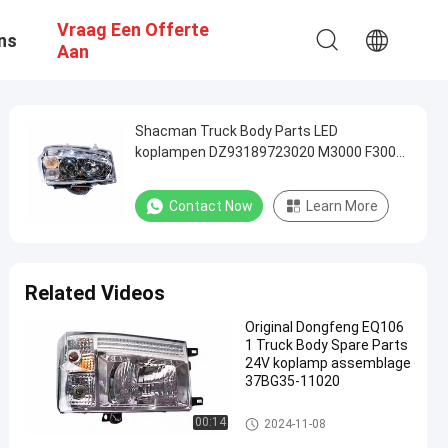
Vraag Een Offerte
ns
Aan
Shacman Truck Body Parts LED
koplampen DZ93189723020 M3000 F3000
X6000 koplamp Voor vervanging
Contact Now
Learn More
Related Videos
Original Dongfeng EQ106
1 Truck Body Spare Parts
24V koplamp assemblage
37BG35-11020
De Delen van de vrachtwagenv
00:14
2024-11-08
erlichting