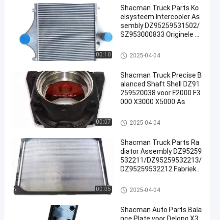
Shacman Truck Parts Ko
elsysteem Intercooler As
sembly DZ95259531502/
SZ953000833 Originele fa
briek voor reparatie/verva
nging
De Vervangstukken van de Sh
00:10
2025-04-04
acmanvrachtwagen
Shacman Truck Precise B
alanced Shaft Shell DZ91
259520038 voor F2000 F3
000 X3000 X5000 As
De Vervangstukken van de Sh
00:07
2025-04-04
acmanvrachtwagen
Shacman Truck Parts Ra
diator Assembly DZ95259
532211/DZ95259532213/
DZ95259532212 Fabriek
Autoonderdelen Waterko
eling Radiator voor repara
De Vervangstukken van de Sh
00:05
2025-04-04
tie/vervanging
acmanvrachtwagen
Shacman Auto Parts Bala
nce Plate voor Delong X3