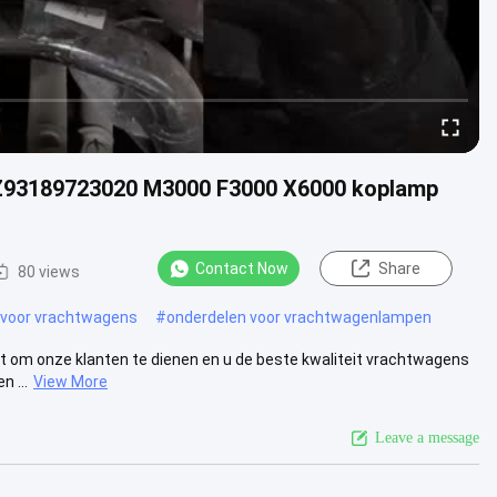
Z93189723020 M3000 F3000 X6000 koplamp
Contact Now
Share
80 views
 voor vrachtwagens
#
onderdelen voor vrachtwagenlampen
st om onze klanten te dienen en u de beste kwaliteit vrachtwagens
 ...
View More
Leave a message