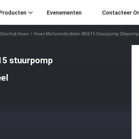
Producten
Evenementen
Contacteer O
 Sinotruk Howo
/
Howo Motoronderdelen WD615 Stuurpomp Oliepomp 
15 stuurpomp
el