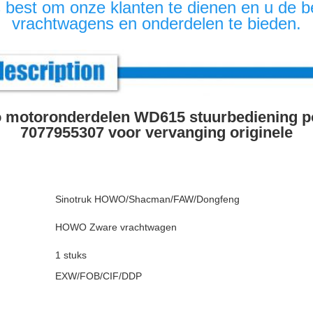
best om onze klanten te dienen en u de bes
vrachtwagens en onderdelen te bieden.
 motoronderdelen WD615 stuurbediening 
7077955307 voor vervanging originele
Sinotruk HOWO/Shacman/FAW/Dongfeng
HOWO Zware vrachtwagen
1 stuks
EXW/FOB/CIF/DDP