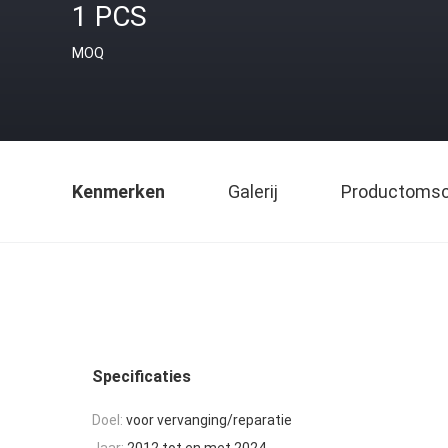
1 PCS
MOQ
Kenmerken
Galerij
Productomsch
Specificaties
Doel:
voor vervanging/reparatie
Jaar:
2012 tot en met 2024