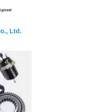
igineel
., Ltd.