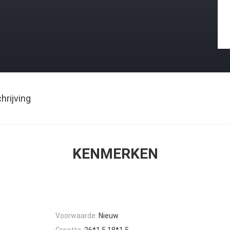
rijving
KENMERKEN
Voorwaarde:
Nieuw
Grootte:
26*1,5 18*1,5