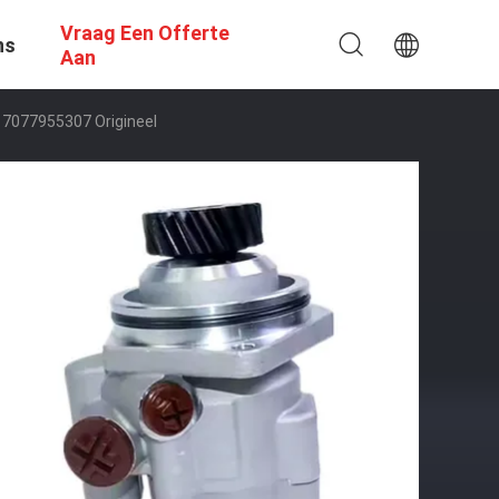
Vraag Een Offerte
ns
Aan
7077955307 Origineel