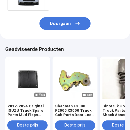
Cabin
Doorgaan
Geadviseerde Producten
2012-2024 Original
Shacman F3000
Sinotruk How
ISUZU Truck Spare
F2000 X3000 Truck
Truck Parts C
Parts Mud Flaps
Cab Parts Door Lock
Shock Absorbe
voor linker en
81618516020
WG164243028
rechter
81626806095
WG164244008
Beste prijs
Beste prijs
Beste pri
achterwielplaten
WG164243028