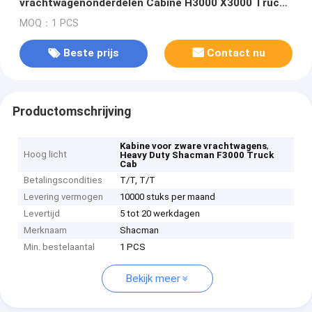
vrachtwagenonderdelen Cabine H3000 X3000 Truck
Cabin
MOQ：1 PCS
Beste prijs
Contact nu
Productomschrijving
,
Kabine voor zware vrachtwagens
Hoog licht
Heavy Duty Shacman F3000 Truck
Cab
Betalingscondities
T/T, T/T
Levering vermogen
10000 stuks per maand
Levertijd
5 tot 20 werkdagen
Merknaam
Shacman
Min. bestelaantal
1 PCS
Bekijk meer