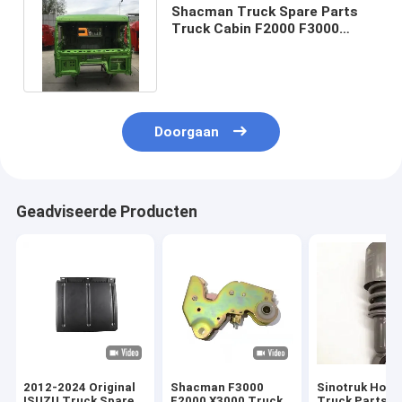
Shacman Truck Spare Parts
Truck Cabin F2000 F3000
H3000 X3000 Cabin vervanging
Doorgaan
Geadviseerde Producten
2012-2024 Original
Shacman F3000
Sinotruk How
ISUZU Truck Spare
F2000 X3000 Truck
Truck Parts C