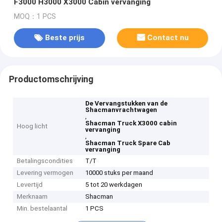
F3000 H3000 X3000 Cabin vervanging
MOQ：1 PCS
Beste prijs
Contact nu
Productomschrijving
De Vervangstukken van de
Shacmanvrachtwagen
,
Shacman Truck X3000 cabin
Hoog licht
vervanging
,
Shacman Truck Spare Cab
vervanging
Betalingscondities
T/T
Levering vermogen
10000 stuks per maand
Levertijd
5 tot 20 werkdagen
Merknaam
Shacman
Min. bestelaantal
1 PCS