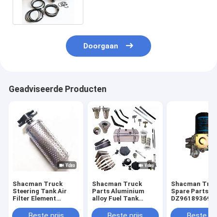
Beiben
Doorgaan
Geadviseerde Producten
Shacman Truck
Shacman Truck
Shacman Tru
Steering Tank Air
Parts Aluminium
Spare Parts
Filter Element
alloy Fuel Tank
DZ961893694
DZ95189470088/DZ9X319470088
Assembly
Oliefilter voor
voor X3000/F2000
DZ91259550600/DZ9114552790
luchtbehandel
Beste prijs
Beste prijs
Beste pri