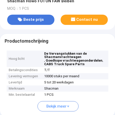
Shacman Howo FOTON FAW Beiben
MOQ：1 PCS
Beste prijs
Contact nu
Productomschrijving
De Vervangstukken van de
Shacmanvrachtwagen
Hoog licht
,
,
Goedkope vrachtwagenonderdelen
CABS Truck Spare Parts
Betalingscondities
T/T
Levering vermogen
10000 stuks per maand
Levertijd
5 tot 20 werkdagen
Merknaam
Shacman
Min. bestelaantal
1 PCS
Bekijk meer