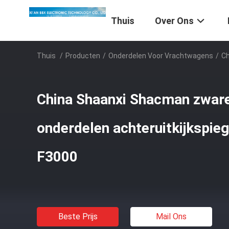
Thuis
Over Ons
Thuis
/
Producten
/
Onderdelen Voor Vrachtwagens
/
Ch
China Shaanxi Shacman zwar
onderdelen achteruitkijkspie
F3000
Beste Prijs
Mail Ons