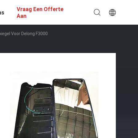
Vraag Een Offerte
ns
Aan
iegel Voor Delong F3000