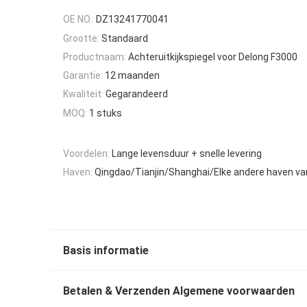
OE NO.:
DZ13241770041
Grootte:
Standaard
Productnaam:
Achteruitkijkspiegel voor Delong F3000
Garantie:
12 maanden
Kwaliteit:
Gegarandeerd
MOQ:
1 stuks
Voordelen:
Lange levensduur + snelle levering
Haven:
Qingdao/Tianjin/Shanghai/Elke andere haven va
Basis informatie
Betalen & Verzenden Algemene voorwaarden