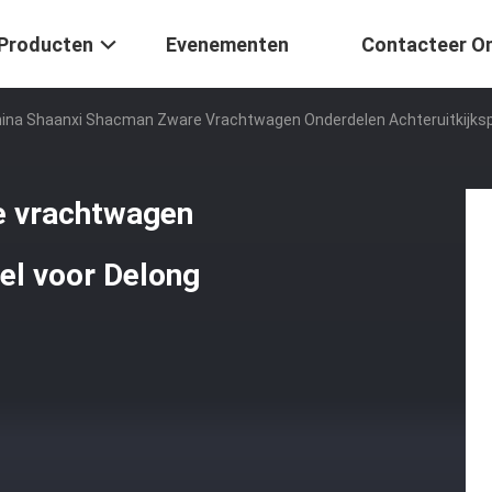
Producten
Evenementen
Contacteer O
ina Shaanxi Shacman Zware Vrachtwagen Onderdelen Achteruitkijksp
e vrachtwagen
gel voor Delong