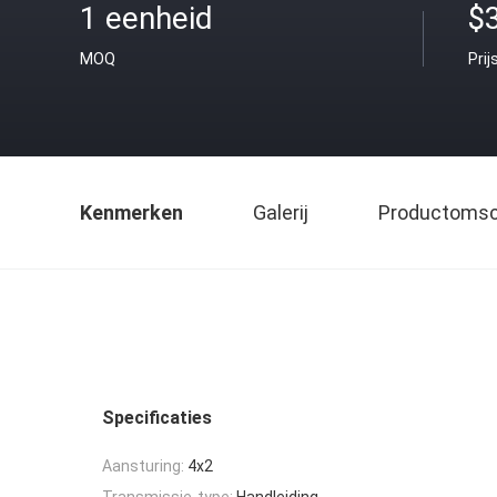
1 eenheid
$
MOQ
Prij
Kenmerken
Galerij
Productomsch
Specificaties
Aansturing:
4x2
Transmissie-type:
Handleiding