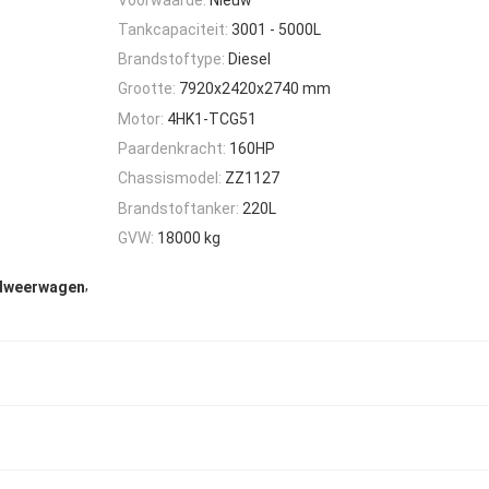
Tankcapaciteit:
3001 - 5000L
Brandstoftype:
Diesel
Grootte:
7920x2420x2740 mm
Motor:
4HK1-TCG51
Paardenkracht:
160HP
Chassismodel:
ZZ1127
Brandstoftanker:
220L
GVW:
18000 kg
,
dweerwagen