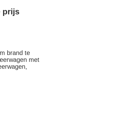
prijs
m brand te 
weerwagen met 
erwagen, 