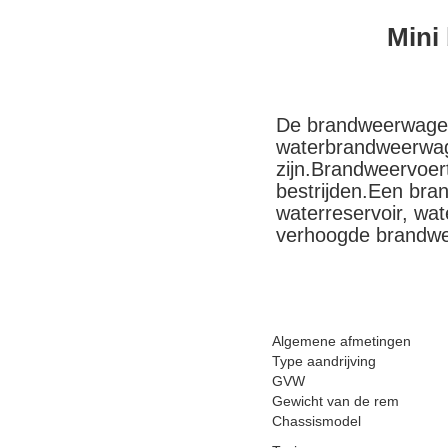
Mini
De brandweerwagen
waterbrandweerwag
zijn.Brandweervoert
bestrijden.Een br
waterreservoir, w
verhoogde brandwe
Algemene afmetingen
Type aandrijving
GVW
Gewicht van de rem
Chassismodel