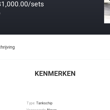
31,000.00/sets
s
rijving
KENMERKEN
Type:
Tankschip
Voorwaarde:
Nieuw