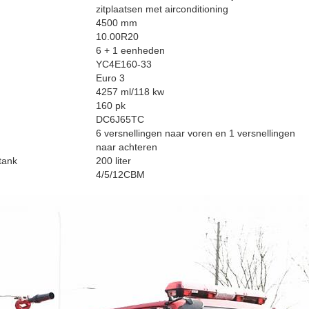
zitplaatsen met airconditioning
4500 mm
10.00R20
6 + 1 eenheden
YC4E160-33
Euro 3
4257 ml/118 kw
160 pk
DC6J65TC
6 versnellingen naar voren en 1 versnellingen
naar achteren
tank
200 liter
4/5/12CBM