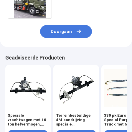
bruggen Metro gebouwen
Doorgaan
Geadviseerde Producten
Speciale
Terreinbestendige
330 pk Euro 3
vrachtwagen met 10
4*4 aandrijving
Special Purpo
ton hefvermogen,
speciale
Truck met 600
330 pk motor en Euro
vrachtwagens met
2000L capacite