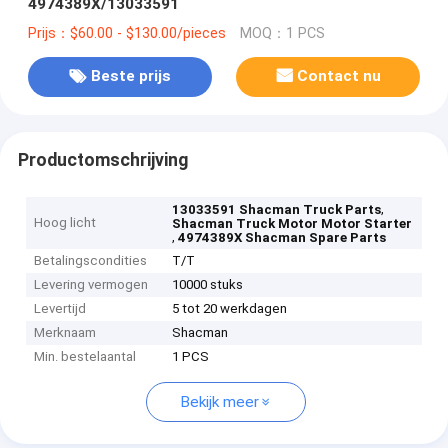
4974389X/13033591
Prijs：$60.00 - $130.00/pieces
MOQ：1 PCS
Beste prijs
Contact nu
Productomschrijving
,
13033591 Shacman Truck Parts
Hoog licht
Shacman Truck Motor Motor Starter
,
4974389X Shacman Spare Parts
Betalingscondities
T/T
Levering vermogen
10000 stuks
Levertijd
5 tot 20 werkdagen
Merknaam
Shacman
Min. bestelaantal
1 PCS
Bekijk meer