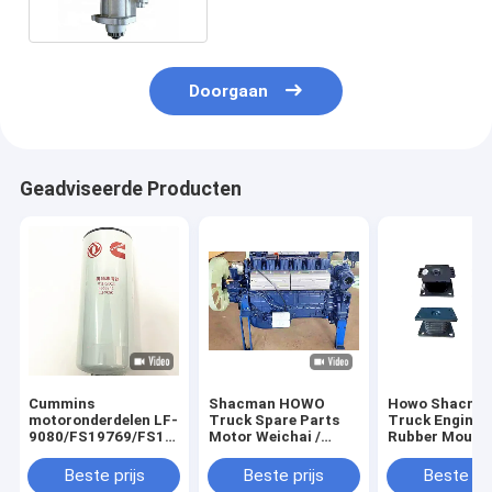
Doorgaan
Geadviseerde Producten
Cummins
Shacman HOWO
Howo Shacma
motoronderdelen LF-
Truck Spare Parts
Truck Engine 
9080/FS19769/FS1003/AS2474/WF2070
Motor Weichai /
Rubber Mount
Air filter element
Cummins Motor
01073
originele fabriek
Voor vervangen /
AZ992552528
Beste prijs
Beste prijs
Beste pri
voor vervanging
repareren Met
0003250896