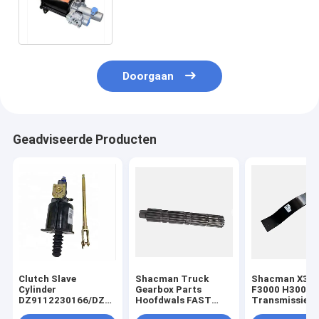
DZ9112230178 Zware
vrachtwagenonderdelen
Doorgaan
Geadviseerde Producten
Clutch Slave
Shacman Truck
Shacman X30
Cylinder
Gearbox Parts
F3000 H3000
DZ9112230166/DZ93189230080/DZ9112230165
Hoofdwals FAST
Transmissieon
voor Shacman Truck
Transmission Gear
voor vrachtwa