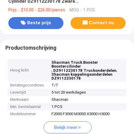
Cylinder DZ9112230178 Zware
vrachtwagenonderdelen
Prijs：$10.00 - $26.00/pieces
MOQ：1 PCS
Beste prijs
Contact nu
Productomschrijving
Shacman Truck Booster
Boostercilinder
Hoog licht
,
,
DZ9112230178 Truckonderdelen
Shacman koppelingsonderdelen
DZ9112230178
Betalingscondities
T/T
Levertijd
5 tot 20 werkdagen
Merknaam
Shacman
Min. bestelaantal
1 PCS
Modelnummer
F2000 F3000 M3000 X3000 H3000
Bekijk meer