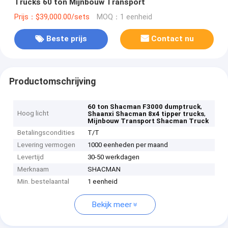
Trucks 60 ton Mijnbouw Transport
Prijs：$39,000.00/sets
MOQ：1 eenheid
Beste prijs
Contact nu
Productomschrijving
,
60 ton Shacman F3000 dumptruck
Hoog licht
,
Shaanxi Shacman 8x4 tipper trucks
Mijnbouw Transport Shacman Truck
Betalingscondities
T/T
Levering vermogen
1000 eenheden per maand
Levertijd
30-50 werkdagen
Merknaam
SHACMAN
Min. bestelaantal
1 eenheid
Bekijk meer