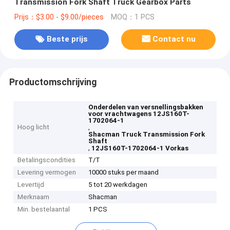
Transmission Fork Shaft Truck Gearbox Parts
Prijs：$3.00 - $9.00/pieces
MOQ：1 PCS
Beste prijs
Contact nu
Productomschrijving
Onderdelen van versnellingsbakken
voor vrachtwagens 12JS160T-
1702064-1
Hoog licht
,
Shacman Truck Transmission Fork
Shaft
,
12JS160T-1702064-1 Vorkas
Betalingscondities
T/T
Levering vermogen
10000 stuks per maand
Levertijd
5 tot 20 werkdagen
Merknaam
Shacman
Min. bestelaantal
1 PCS