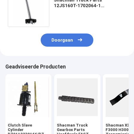
12JS160T-1702064-1
Transmission Fork Shaft Truck
Gearbox Parts
Doorgaan
Geadviseerde Producten
Clutch Slave
Shacman Truck
Shacman X30
Cylinder
Gearbox Parts
F3000 H3000