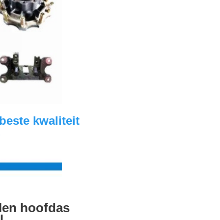
ste kwaliteit 
.
len hoofdas
l