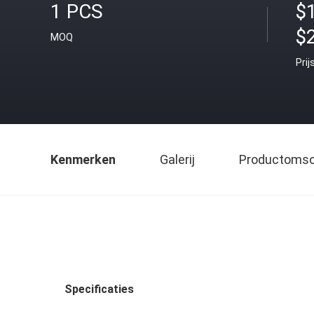
1 PCS
$1
$
MOQ
Prij
Kenmerken
Galerij
Productomsch
Specificaties