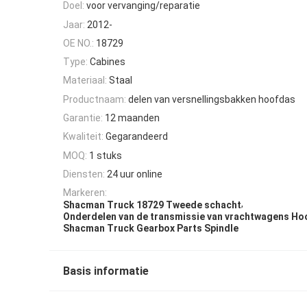
Doel:
voor vervanging/reparatie
Jaar:
2012-
OE NO.:
18729
Type:
Cabines
Materiaal:
Staal
Productnaam:
delen van versnellingsbakken hoofdas
Garantie:
12 maanden
Kwaliteit:
Gegarandeerd
MOQ:
1 stuks
Diensten:
24 uur online
Markeren:
,
Shacman Truck 18729 Tweede schacht
Onderdelen van de transmissie van vrachtwagens Ho
Shacman Truck Gearbox Parts Spindle
Basis informatie