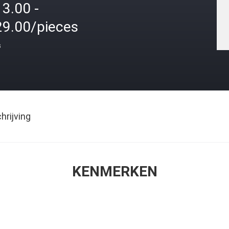
3.00 -
29.00/pieces
s
rijving
KENMERKEN