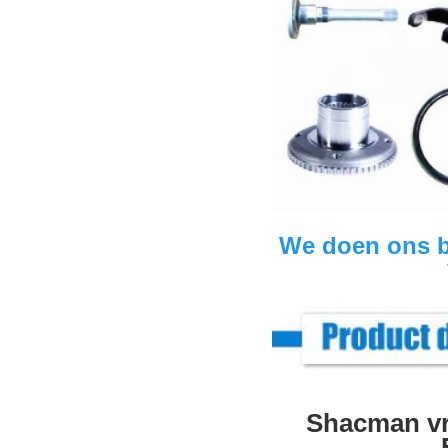
We doen ons be
Shacman vr