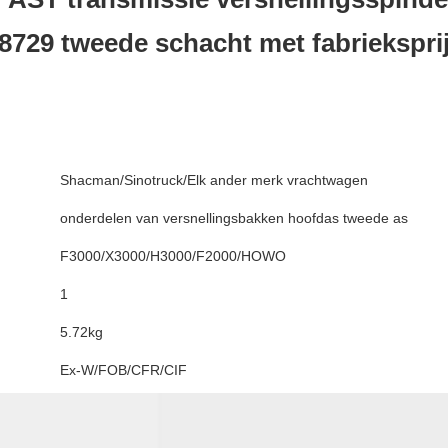
8729 tweede schacht met fabriekspri
Shacman/Sinotruck/Elk ander merk vrachtwagen
onderdelen van versnellingsbakken hoofdas tweede as
F3000/X3000/H3000/F2000/HOWO
1
5.72kg
Ex-W/FOB/CFR/CIF