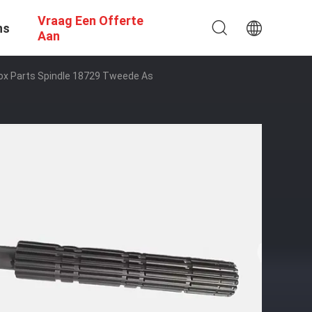
Vraag Een Offerte
ns
Aan
ox Parts Spindle 18729 Tweede As