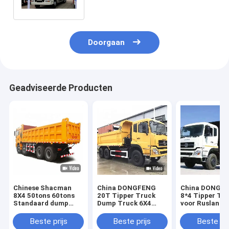
6X4 8x4
Doorgaan
Geadviseerde Producten
Chinese Shacman
China DONGFENG
China DONGF
8X4 50tons 60tons
20T Tipper Truck
8*4 Tipper Tr
Standaard dump
Dump Truck 6X4
voor Rusland
truck afmetingen
Truck Truck
Truck Truck F
Fabrieksprijs
Price
Beste prijs
Beste prijs
Beste pri