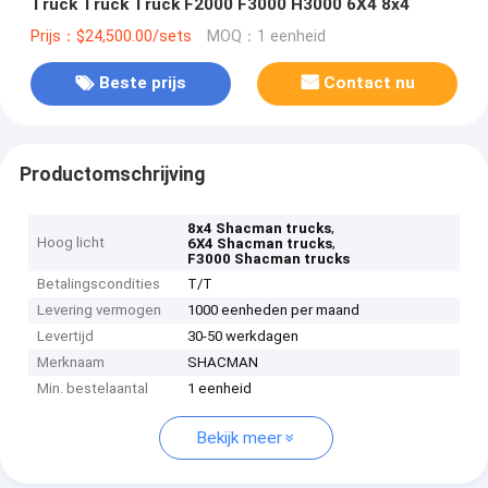
Truck Truck Truck F2000 F3000 H3000 6X4 8x4
Prijs：$24,500.00/sets
MOQ：1 eenheid
Beste prijs
Contact nu
Productomschrijving
,
8x4 Shacman trucks
Hoog licht
,
6X4 Shacman trucks
F3000 Shacman trucks
Betalingscondities
T/T
Levering vermogen
1000 eenheden per maand
Levertijd
30-50 werkdagen
Merknaam
SHACMAN
Min. bestelaantal
1 eenheid
Bekijk meer