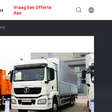
Vraag Een Offerte
ns
Aan
Koop