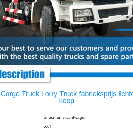
argo Truck Lorry Truck fabrieksprijs licht
koop
Shacman vrachtwagen
6X4