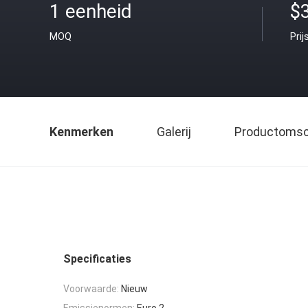
1 eenheid
$
MOQ
Prij
Kenmerken
Galerij
Productomsch
Specificaties
Voorwaarde:
Nieuw
Emissienormen:
Euro 2