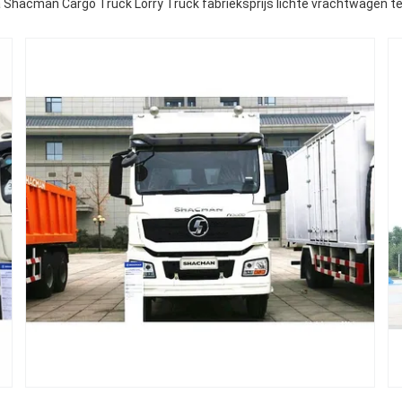
 Shacman Cargo Truck Lorry Truck fabrieksprijs lichte vrachtwagen t