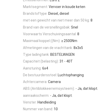
Marktsegment:
Vervoer in koude keten
Brandstoftype:
Diesel, diesel
met een gewicht van niet meer dan 50 kg:
8
Brand van de versnellingsbak:
Snel
Voorwaarts Verschuivingsaantal:
8
Maximaal koppel ((Nm):
≥ 2500Nm
Afmetingen van de vrachttank:
8x3x5
Type ladingtank:
BESTELWAGEN
Capaciteit (belasting):
31 - 40T
Aansturing:
6x4
De bestuurdersstoel:
Luchtophanging
Achtercamera:
Camera
ABS (Antiblokkeerremsysteem):
- Ja, dat klopt.
aanraakscherm:
- Ja, dat klopt.
Venster:
Handleiding
Nummer van band:
10