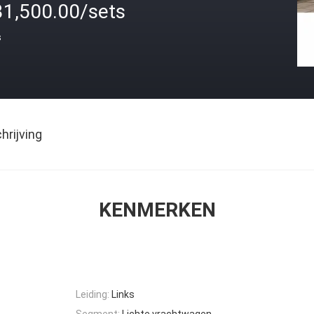
31,500.00/sets
s
rijving
KENMERKEN
Leiding:
Links
Segment:
Lichte vrachtwagen