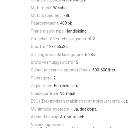
Motormerk:
Weichai
Motorcapaciteit:
> 8L
Paardenkracht:
400 pk
Transmissie-type:
Handleiding
Omgekeerd Verschuivingsaantal:
2
Grootte:
12x2,55x3.5
De lengte van de ladingstank:
6.28m
Bruto voertuiggewicht:
15
Capaciteit van de brandstoftank:
500-600 liter
Passagiers:
2
Zitplaatsen:
Een enkele rij
Cruisecontrole:
Normaal
ESC ((Elektronisch stabiliteitscontrolesysteem):
- Ja
Multimedia-systeem:
- Ja, dat klopt.
Airconditioning:
Automatisch
Naverkoopservice: