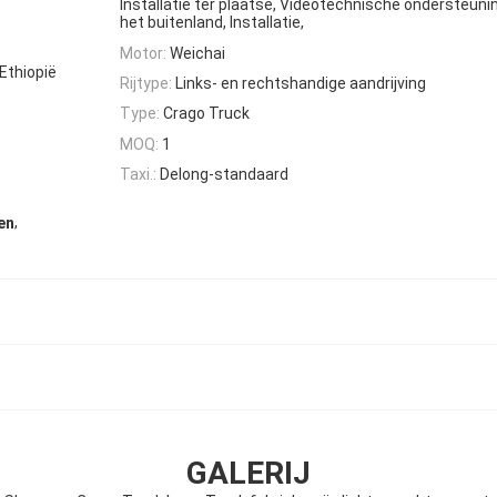
Installatie ter plaatse, Videotechnische ondersteunin
het buitenland, Installatie,
Motor:
Weichai
Ethiopië
Rijtype:
Links- en rechtshandige aandrijving
Type:
Crago Truck
MOQ:
1
Taxi.:
Delong-standaard
,
en
GALERIJ