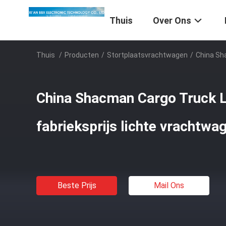
Thuis
Over Ons
Thuis
/
Producten
/
Stortplaatsvrachtwagen
/
China Sh
China Shacman Cargo Truck L
fabrieksprijs lichte vrachtwa
Beste Prijs
Mail Ons