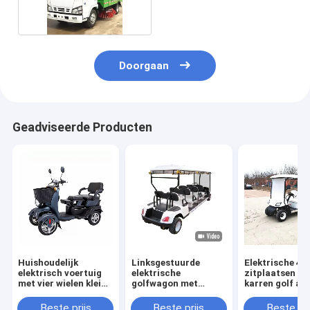
4x2
Doorgaan
Geadviseerde Producten
Huishoudelijk
Linksgestuurde
Elektrische 4
elektrisch voertuig
elektrische
zitplaatsen go
met vier wielen kleine
golfwagon met
karren golf aut
scooter elektrisch
lithiumbatterie 2-10
30km/h accu
voertuig met drie
zitplaatsen
aangedreven s
Beste prijs
Beste prijs
Beste pri