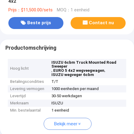
4x2
Prijs：$11,500.00/sets
MOQ：1 eenheid
Beste prijs
Contact nu
Productomschrijving
ISUZU 6cbm Truck Mounted Road
Sweeper
Hoog licht
,
,
EURO 5 4x2 wegveegwagen
ISUZU wegveger 6cbm
Betalingscondities
T/T
Levering vermogen
1000 eenheden per maand
Levertijd
30-50 werkdagen
Merknaam
ISUZU
Min. bestelaantal
1 eenheid
Bekijk meer